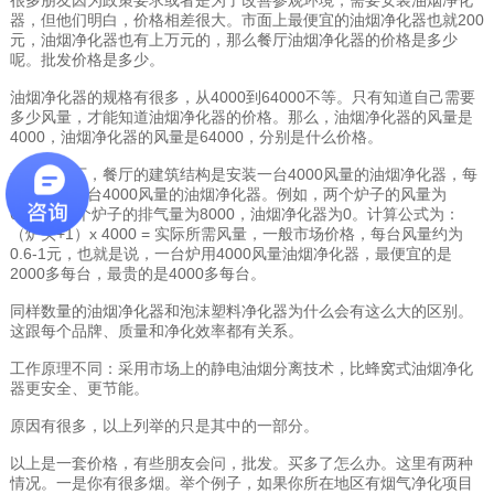
器，但他们明白，价格相差很大。市面上最便宜的油烟净化器也就200
元，油烟净化器也有上万元的，那么餐厅油烟净化器的价格是多少
呢。批发价格是多少。
油烟净化器的规格有很多，从4000到64000不等。只有知道自己需要
多少风量，才能知道油烟净化器的价格。那么，油烟净化器的风量是
4000，油烟净化器的风量是64000，分别是什么价格。
一般情况下，餐厅的建筑结构是安装一台4000风量的油烟净化器，每
台炉安装一台4000风量的油烟净化器。例如，两个炉子的风量为
6000，三个炉子的排气量为8000，油烟净化器为0。计算公式为：
（炉头+1）x 4000 = 实际所需风量，一般市场价格，每台风量约为
0.6-1元，也就是说，一台炉用4000风量油烟净化器，最便宜的是
2000多每台，最贵的是4000多每台。
同样数量的油烟净化器和泡沫塑料净化器为什么会有这么大的区别。
这跟每个品牌、质量和净化效率都有关系。
工作原理不同：采用市场上的静电油烟分离技术，比蜂窝式油烟净化
器更安全、更节能。
原因有很多，以上列举的只是其中的一部分。
以上是一套价格，有些朋友会问，批发。买多了怎么办。这里有两种
情况。一是你有很多烟。举个例子，如果你所在地区有烟气净化项目